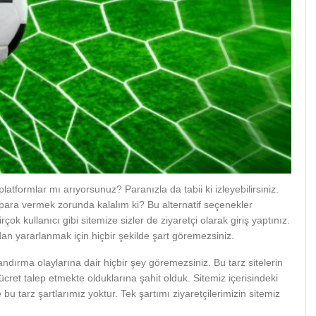
 platformlar mı arıyorsunuz? Paranızla da tabii ki izleyebilirsiniz.
ara vermek zorunda kalalım ki? Bu alternatif seçenekler
irçok kullanıcı gibi sitemize sizler de ziyaretçi olarak giriş yaptınız.
an yararlanmak için hiçbir şekilde şart göremezsiniz.
landırma olaylarına dair hiçbir şey göremezsiniz. Bu tarz sitelerin
cret talep etmekte olduklarına şahit olduk. Sitemiz içerisindeki
e bu tarz şartlarımız yoktur. Tek şartımı ziyaretçilerimizin sitemiz