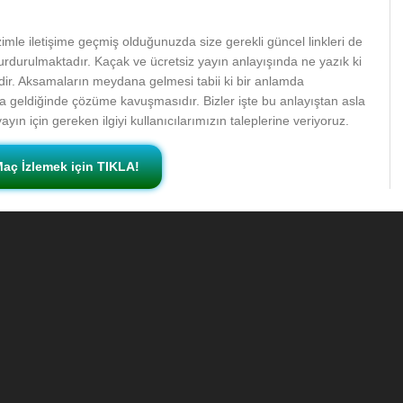
mle iletişime geçmiş olduğunuzda size gerekli güncel linkleri de
 durdurulmaktadır. Kaçak ve ücretsiz yayın anlayışında ne yazık ki
r. Aksamaların meydana gelmesi tabii ki bir anlamda
 geldiğinde çözüme kavuşmasıdır. Bizler işte bu anlayıştan asla
ın için gereken ilgiyi kullanıcılarımızın taleplerine veriyoruz.
Maç İzlemek için TIKLA!