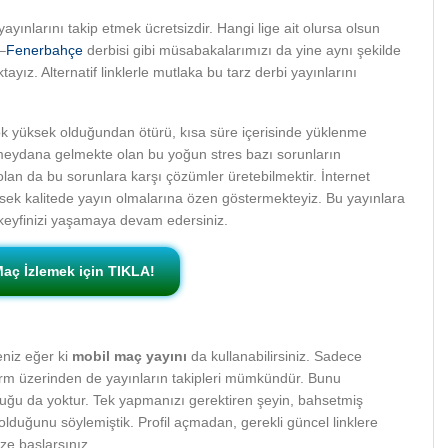
ayınlarını takip etmek ücretsizdir. Hangi lige ait olursa olsun
–
Fenerbahçe
derbisi gibi müsabakalarımızı da yine aynı şekilde
ayız. Alternatif linklerle mutlaka bu tarz derbi yayınlarını
 çok yüksek olduğundan ötürü, kısa süre içerisinde yüklenme
eydana gelmekte olan bu yoğun stres bazı sorunların
lan da bu sorunlara karşı çözümler üretebilmektir. İnternet
üksek kalitede yayın olmalarına özen göstermekteyiz. Bu yayınlara
keyfinizi yaşamaya devam edersiniz.
Maç İzlemek için TIKLA!
seniz eğer ki
mobil maç yayını
da kullanabilirsiniz. Sadece
orm üzerinden de yayınların takipleri mümkündür. Bunu
luğu da yoktur. Tek yapmanızı gerektiren şeyin, bahsetmiş
olduğunu söylemiştik. Profil açmadan, gerekli güncel linklere
ize başlarsınız.