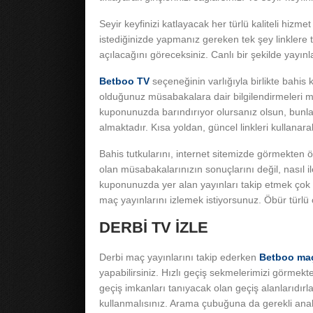
Seyir keyfinizi katlayacak her türlü kaliteli hiz
istediğinizde yapmanız gereken tek şey linklere tı
açılacağını göreceksiniz. Canlı bir şekilde yayınl
Betboo TV
seçeneğinin varlığıyla birlikte bahis 
olduğunuz müsabakalara dair bilgilendirmeleri mu
kuponunuzda barındırıyor olursanız olsun, bunları
almaktadır. Kısa yoldan, güncel linkleri kullanarak
Bahis tutkularını, internet sitemizde görmekte
olan müsabakalarınızın sonuçlarını değil, nasıl il
kuponunuzda yer alan yayınları takip etmek çok h
maç yayınlarını izlemek istiyorsunuz. Öbür türlü 
DERBI TV IZLE
Derbi maç yayınlarını takip ederken
Betboo maç
yapabilirsiniz. Hızlı geçiş sekmelerimizi görmektesi
geçiş imkanları tanıyacak olan geçiş alanlarıdırla
kullanmalısınız. Arama çubuğuna da gerekli anaht