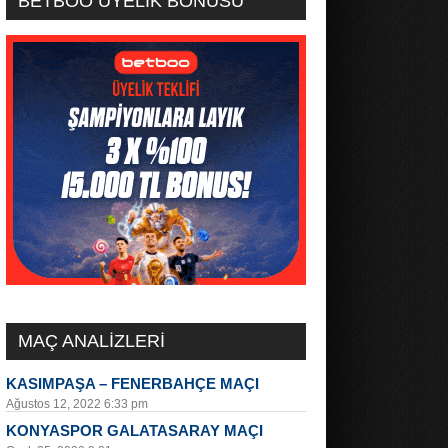
BETBOO ÜYELİK BONUSU
MAÇ ANALIZLERI
KASIMPAŞA – FENERBAHÇE MAÇI
Ağustos 12, 2022 6:33 pm
KONYASPOR GALATASARAY MAÇI