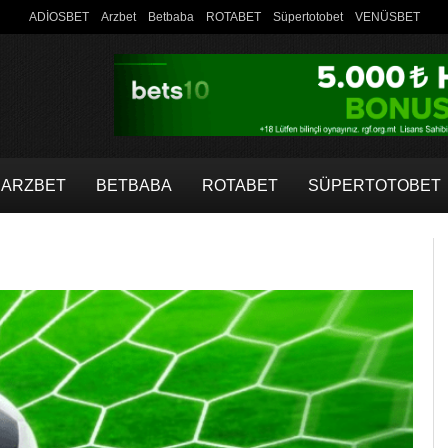
ADİOSBET
Arzbet
Betbaba
ROTABET
Süpertotobet
VENÜSBET
ARZBET
BETBABA
ROTABET
SÜPERTOTOBET