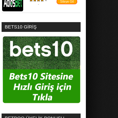
Siteye Git
-
BETS10 GIRIŞ