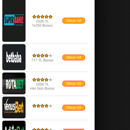
★★★★★
Siteye Git
2500 TL
%250 Bonus
★★★★
★
Siteye Git
777 TL Bonus
★★★★
★
Siteye Git
1000 TL
Her Gün Bonus
★★★★
★
Siteye Git
-
★★★★
★