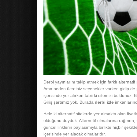
Derbi yayınlarını takip etmek için farklı alternatif
Ama neden ücretsiz seçenekler varken gidip de p
içerisinde yer alırken tabii ki sitemizi buldunuz. B
Giriş şartımız yok. Burada
derbi izle
imkanlarınd
Hele ki alternatif sitelerde yer almakta olan fiyat
olduğunu duyduk. Alternetif olmalarına rağmen, ü
güncel linklerin paylaşımıyla birlikte hiçbir şekild
içerisinde yer alacak olmalarıdır.