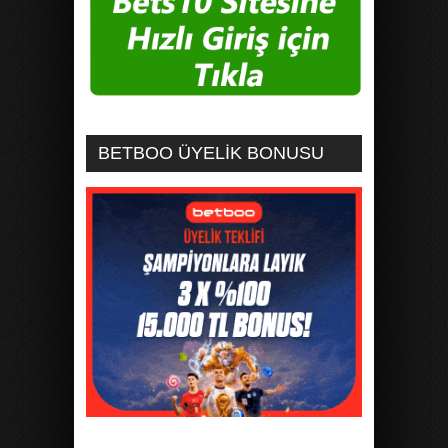
BETBOO ÜYELİK BONUSU