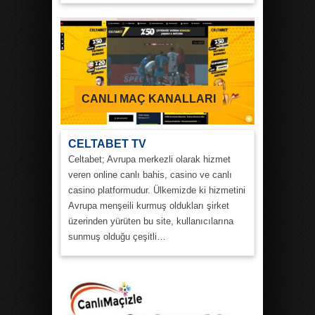
CANLI MAÇ KANALLARI
CELTABET TV
Celtabet; Avrupa merkezli olarak hizmet
veren online canlı bahis, casino ve canlı
casino platformudur. Ülkemizde ki hizmetini
Avrupa menşeili kurmuş oldukları şirket
üzerinden yürüten bu site, kullanıcılarına
sunmuş olduğu çeşitli…