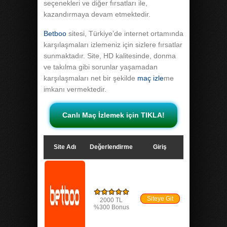
seçenekleri ve diğer fırsatları ile,
kazandırmaya devam etmektedir.
Betboo
sitesi, Türkiye’de internet ortamında
karşılaşmaları izlemeniz için sizlere fırsatlar
sunmaktadır. Site, HD kalitesinde, donma
ve takılma gibi sorunlar yaşamadan
karşılaşmaları net bir şekilde
maç izle
me
imkanı vermektedir.
Canlı Maç İzlemek için TIKLA!
Site Adı
Değerlendirme
Giriş
★★★★★
Siteye Git
2000 TL
%300 Bonus