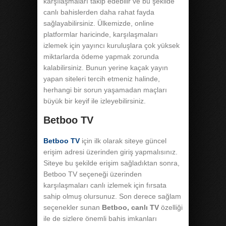
karşılaşmaları takip edebilir ve bu şekilde
canlı bahislerden daha rahat fayda
sağlayabilirsiniz. Ülkemizde, online
platformlar haricinde, karşılaşmaları
izlemek için yayıncı kuruluşlara çok yüksek
miktarlarda ödeme yapmak zorunda
kalabilirsiniz. Bunun yerine kaçak yayın
yapan siteleri tercih etmeniz halinde,
herhangi bir sorun yaşamadan maçları
büyük bir keyif ile izleyebilirsiniz.
Betboo TV
Betboo TV
için ilk olarak siteye güncel
erişim adresi üzerinden giriş yapmalısınız.
Siteye bu şekilde erişim sağladıktan sonra,
Betboo TV seçeneği üzerinden
karşılaşmaları canlı izlemek için fırsata
sahip olmuş olursunuz. Son derece sağlam
seçenekler sunan
Betboo, canlı TV
özelliği
ile de sizlere önemli bahis imkanları