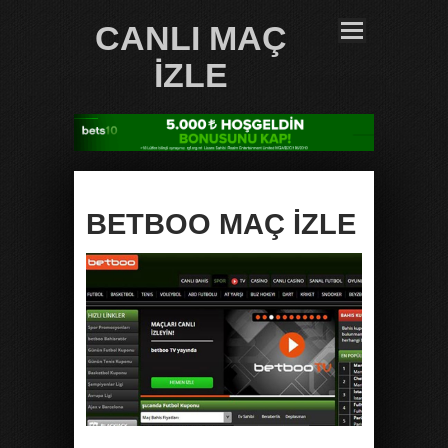
CANLI MAÇ
İZLE
BETBOO MAÇ İZLE