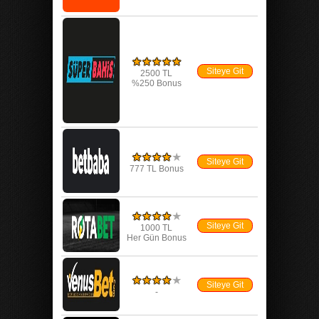
★★★★★
Siteye Git
2500 TL
%250 Bonus
★★★★
★
Siteye Git
777 TL Bonus
★★★★
★
Siteye Git
1000 TL
Her Gün Bonus
★★★★
★
Siteye Git
-