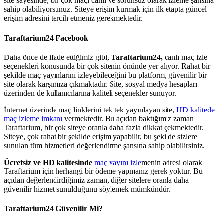
site sayesinde, bir çok maçı canlı ve sorunsuz olarak izleme şansına
sahip olabiliyorsunuz. Siteye erişim kurmak için ilk etapta güncel
erişim adresini tercih etmeniz gerekmektedir.
Taraftarium24 Facebook
Daha önce de ifade ettiğimiz gibi,
Taraftarium24,
canlı maç izle
seçenekleri konusunda bir çok sitenin önünde yer alıyor. Rahat bir
şekilde maç yayınlarını izleyebileceğini bu platform, güvenilir bir
site olarak karşımıza çıkmaktadır. Site, sosyal medya hesapları
üzerinden de kullanıcılarına kaliteli seçenekler sunuyor.
İnternet üzerinde maç linklerini tek tek yayınlayan site,
HD kalitede
maç izleme imkanı
vermektedir. Bu açıdan baktığımız zaman
Taraftarium, bir çok siteye oranla daha fazla dikkat çekmektedir.
Siteye, çok rahat bir şekilde erişim yapabilir, bu şekilde sizlere
sunulan tüm hizmetleri değerlendirme şansına sahip olabilirsiniz.
Ücretsiz ve HD kalitesinde
maç yayını izle
menin adresi olarak
Taraftarium için herhangi bir ödeme yapmanız gerek yoktur. Bu
açıdan değerlendirdiğimiz zaman, diğer sitelere oranla daha
güvenilir hizmet sunulduğunu söylemek mümkündür.
Taraftarium24 Güvenilir Mi?