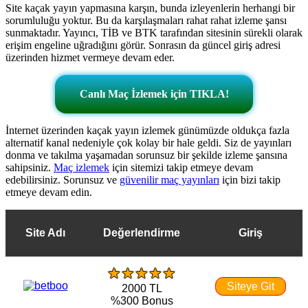
Site kaçak yayın yapmasına karşın, bunda izleyenlerin herhangi bir
sorumluluğu yoktur. Bu da karşılaşmaları rahat rahat izleme şansı
sunmaktadır. Yayıncı, TİB ve BTK tarafından sitesinin sürekli olarak
erişim engeline uğradığını görür. Sonrasın da güncel giriş adresi
üzerinden hizmet vermeye devam eder.
Canlı Maç İzlemek için TIKLA!
İnternet üzerinden kaçak yayın izlemek günümüzde oldukça fazla
alternatif kanal nedeniyle çok kolay bir hale geldi. Siz de yayınları
donma ve takılma yaşamadan sorunsuz bir şekilde izleme şansına
sahipsiniz.
Maç izlemek
için sitemizi takip etmeye devam
edebilirsiniz. Sorunsuz ve
güvenilir maç yayınları
için bizi takip
etmeye devam edin.
Site Adı
Değerlendirme
Giriş
★★★★★
Siteye Git
2000 TL
%300 Bonus