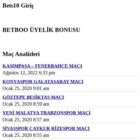
Bets10 Giriş
BETBOO ÜYELİK BONUSU
Maç Analizleri
KASIMPAŞA – FENERBAHÇE MAÇI
Ağustos 12, 2022 6:33 pm
KONYASPOR GALATASARAY MAÇI
Ocak 25, 2020 9:01 am
GÖZTEPE BEŞIKTAŞ MAÇI
Ocak 25, 2020 8:59 am
YENI MALATYA TRABZONSPOR MAÇI
Ocak 25, 2020 8:57 am
SIVASSPOR ÇAYKUR RIZESPOR MAÇI
Ocak 25, 2020 8:55 am