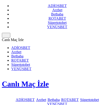
ADİOSBET
Arzbet
Betbaba
ROTABET
Süpertotobet
VENÜSBET
Canlı Maç İzle
ADİOSBET
Arzbet
Betbaba
ROTABET
Süpertotobet
VENÜSBET
Canlı Maç İzle
ADİOSBET
Arzbet
Betbaba
ROTABET
Süpertotobet
VENÜSBET