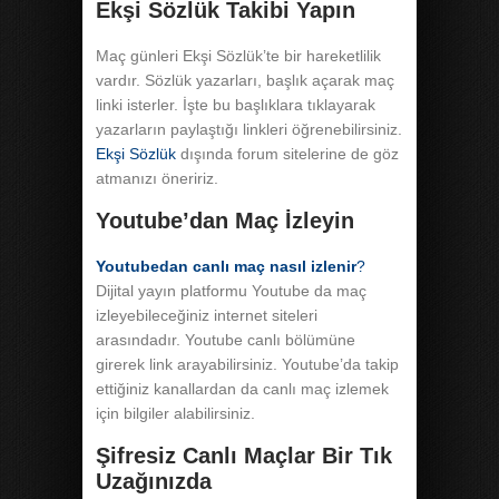
Ekşi Sözlük Takibi Yapın
Maç günleri Ekşi Sözlük’te bir hareketlilik
vardır. Sözlük yazarları, başlık açarak maç
linki isterler. İşte bu başlıklara tıklayarak
yazarların paylaştığı linkleri öğrenebilirsiniz.
Ekşi Sözlük
dışında forum sitelerine de göz
atmanızı öneririz.
Youtube’dan Maç İzleyin
Youtubedan canlı maç nasıl izlenir
?
Dijital yayın platformu Youtube da maç
izleyebileceğiniz internet siteleri
arasındadır. Youtube canlı bölümüne
girerek link arayabilirsiniz. Youtube’da takip
ettiğiniz kanallardan da canlı maç izlemek
için bilgiler alabilirsiniz.
Şifresiz Canlı Maçlar Bir Tık
Uzağınızda