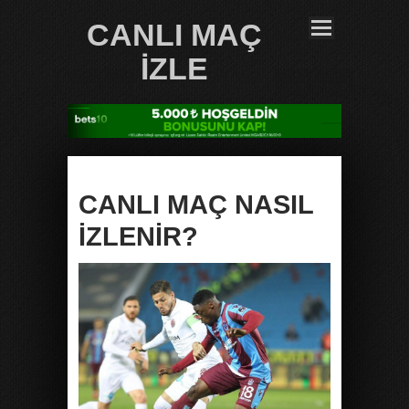
CANLI MAÇ
İZLE
CANLI MAÇ NASIL
İZLENIR?