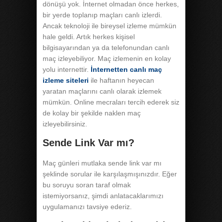
dönüşü yok. İnternet olmadan önce herkes,
bir yerde toplanıp maçları canlı izlerdi.
Ancak teknoloji ile bireysel izleme mümkün
hale geldi. Artık herkes kişisel
bilgisayarından ya da telefonundan canlı
maç izleyebiliyor. Maç izlemenin en kolay
yolu internettir.
İnternetten canlı maç
izleme siteleri
ile haftanın heyecan
yaratan maçlarını canlı olarak izlemek
mümkün. Online mecraları tercih ederek siz
de kolay bir şekilde naklen maç
izleyebilirsiniz.
Sende Link Var mı?
Maç günleri mutlaka sende link var mı
şeklinde sorular ile karşılaşmışınızdır. Eğer
bu soruyu soran taraf olmak
istemiyorsanız, şimdi anlatacaklarımızı
uygulamanızı tavsiye ederiz.