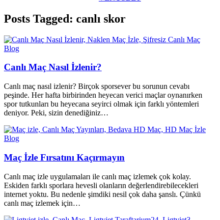
Posts Tagged: canlı skor
Blog
Canlı Maç Nasıl İzlenir?
Canlı maç nasıl izlenir? Birçok sporsever bu sorunun cevabı
peşinde. Her hafta birbirinden heyecan verici maçlar oynanırken
spor tutkunları bu heyecana seyirci olmak için farklı yöntemleri
deniyor. Peki, sizin denediğiniz…
Blog
Maç İzle Fırsatını Kaçırmayın
Canlı maç izle uygulamaları ile canlı maç izlemek çok kolay.
Eskiden farklı sporlara hevesli olanların değerlendirebilecekleri
internet yoktu. Bu nedenle şimdiki nesil çok daha şanslı. Çünkü
canlı maç izlemek için…