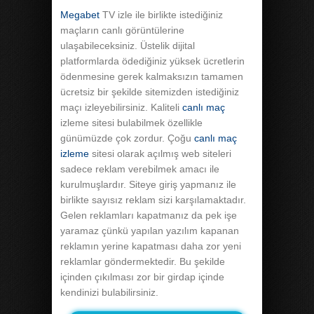
Megabet
TV izle ile birlikte istediğiniz
maçların canlı görüntülerine
ulaşabileceksiniz. Üstelik dijital
platformlarda ödediğiniz yüksek ücretlerin
ödenmesine gerek kalmaksızın tamamen
ücretsiz bir şekilde sitemizden istediğiniz
maçı izleyebilirsiniz. Kaliteli
canlı maç
izleme sitesi bulabilmek özellikle
günümüzde çok zordur. Çoğu
canlı maç
izleme
sitesi olarak açılmış web siteleri
sadece reklam verebilmek amacı ile
kurulmuşlardır. Siteye giriş yapmanız ile
birlikte sayısız reklam sizi karşılamaktadır.
Gelen reklamları kapatmanız da pek işe
yaramaz çünkü yapılan yazılım kapanan
reklamın yerine kapatması daha zor yeni
reklamlar göndermektedir. Bu şekilde
içinden çıkılması zor bir girdap içinde
kendinizi bulabilirsiniz.