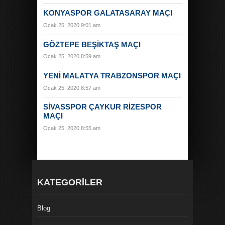
KONYASPOR GALATASARAY MAÇI
Ocak 25, 2020 9:01 am
GÖZTEPE BEŞIKTAŞ MAÇI
Ocak 25, 2020 8:59 am
YENI MALATYA TRABZONSPOR MAÇI
Ocak 25, 2020 8:57 am
SIVASSPOR ÇAYKUR RIZESPOR
MAÇI
Ocak 25, 2020 8:55 am
KATEGORILER
Blog