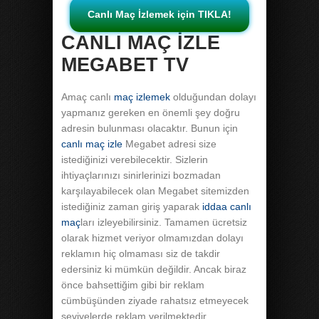
Canlı Maç İzlemek için TIKLA!
CANLI MAÇ İZLE
MEGABET TV
Amaç canlı
maç izlemek
olduğundan dolayı
yapmanız gereken en önemli şey doğru
adresin bulunması olacaktır. Bunun için
canlı maç izle
Megabet adresi size
istediğinizi verebilecektir. Sizlerin
ihtiyaçlarınızı sinirlerinizi bozmadan
karşılayabilecek olan Megabet sitemizden
istediğiniz zaman giriş yaparak
iddaa canlı
maç
ları izleyebilirsiniz. Tamamen ücretsiz
olarak hizmet veriyor olmamızdan dolayı
reklamın hiç olmaması siz de takdir
edersiniz ki mümkün değildir. Ancak biraz
önce bahsettiğim gibi bir reklam
cümbüşünden ziyade rahatsız etmeyecek
seviyelerde reklam verilmektedir.