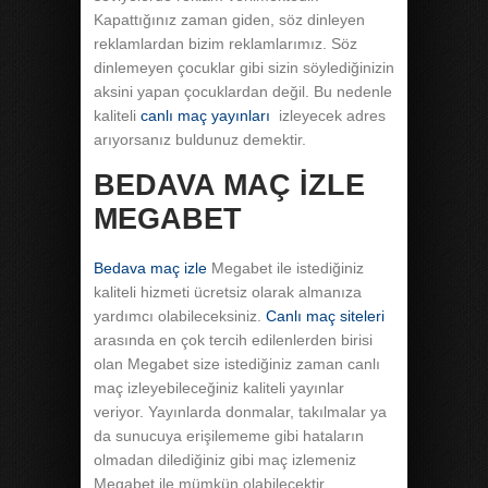
Kapattığınız zaman giden, söz dinleyen
reklamlardan bizim reklamlarımız. Söz
dinlemeyen çocuklar gibi sizin söylediğinizin
aksini yapan çocuklardan değil. Bu nedenle
kaliteli
canlı maç yayınları
izleyecek adres
arıyorsanız buldunuz demektir.
BEDAVA MAÇ İZLE
MEGABET
Bedava maç izle
Megabet ile istediğiniz
kaliteli hizmeti ücretsiz olarak almanıza
yardımcı olabileceksiniz.
Canlı maç siteleri
arasında en çok tercih edilenlerden birisi
olan Megabet size istediğiniz zaman canlı
maç izleyebileceğiniz kaliteli yayınlar
veriyor. Yayınlarda donmalar, takılmalar ya
da sunucuya erişilememe gibi hataların
olmadan dilediğiniz gibi maç izlemeniz
Megabet ile mümkün olabilecektir.