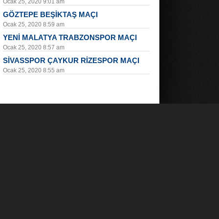
Ocak 25, 2020 9:01 am
GÖZTEPE BEŞIKTAŞ MAÇI
Ocak 25, 2020 8:59 am
YENI MALATYA TRABZONSPOR MAÇI
Ocak 25, 2020 8:57 am
SIVASSPOR ÇAYKUR RIZESPOR MAÇI
Ocak 25, 2020 8:55 am