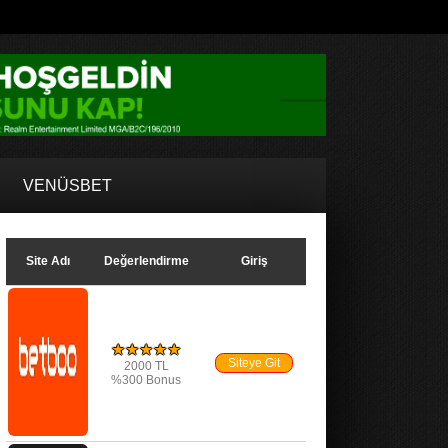
VENÜSBET
Site Adı
Değerlendirme
Giriş
★★★★★
Siteye Git
2000 TL
%300 Bonus