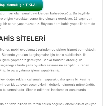
Maç İzlemek için TIKLA!
tformları olan sanal bayiliklerden bahsedeceğiz. Bu bayilikler
lere erişim kurduktan sonra üye olmanız gerekiyor. 18 yaşından
gi bir sorun yaşamazsanız. Böylece hem bahis yapabilir hem de
z.
AHIS SITELERI
 bilyoner, mobil uygulama üzerinden de sizlere hizmet vermektedir.
ültende yer alan karşılaşmalar için bahis alabilirsiniz. İlk
şlemi yapmanız gerekiyor. Banka transferi aracılığı ile
er seçeneği altında şans oyunları sekmesine sahiptir. Buradan
niz ile para yatırma işlemi yapabilirsiniz.
 oley, doğru reklam çalışmaları yaparak daha geniş bir kesime
rinden iddaa oyun seçeneklerini değerlendirmeniz mümkündür.
bulunmaktadır. Sitenin editörleri incelemeler sonucunda
nda en fazla bilinen ve tercih edilen seçenek olarak dikkat çekiyor.