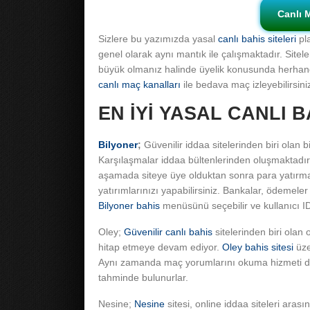
Canlı 
Sizlere bu yazımızda yasal
canlı bahis siteleri
pla
genel olarak aynı mantık ile çalışmaktadır. Site
büyük olmanız halinde üyelik konusunda herhan
canlı maç kanalları
ile bedava maç izleyebilirsini
EN İYI YASAL CANLI B
Bilyoner
;
Güvenilir iddaa sitelerinden biri olan
Karşılaşmalar iddaa bültenlerinden oluşmaktadır. B
aşamada siteye üye olduktan sonra para yatırma i
yatırımlarınızı yapabilirsiniz. Bankalar, ödemel
Bilyoner bahis
menüsünü seçebilir ve kullanıcı ID’
Oley;
Güvenilir canlı bahis
sitelerinden biri olan
hitap etmeye devam ediyor.
Oley bahis sitesi
üze
Aynı zamanda maç yorumlarını okuma hizmeti de 
tahminde bulunurlar.
Nesine;
Nesine
sitesi, online iddaa siteleri arası