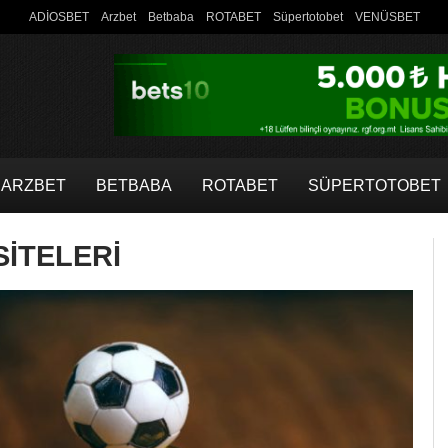
ADİOSBET
Arzbet
Betbaba
ROTABET
Süpertotobet
VENÜSBET
ARZBET
BETBABA
ROTABET
SÜPERTOTOBET
SITELERI