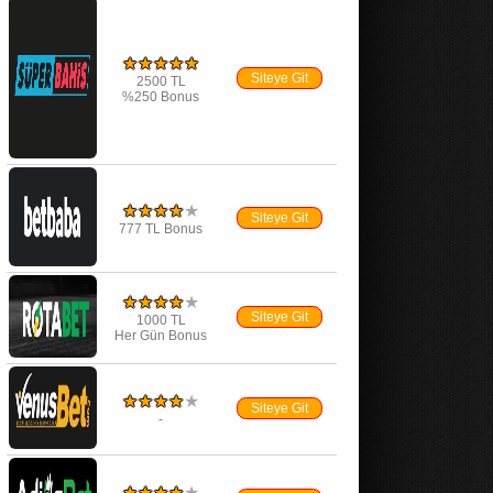
★★★★★
Siteye Git
2500 TL
%250 Bonus
★★★★
★
Siteye Git
777 TL Bonus
★★★★
★
Siteye Git
1000 TL
Her Gün Bonus
★★★★
★
Siteye Git
-
★★★★
★