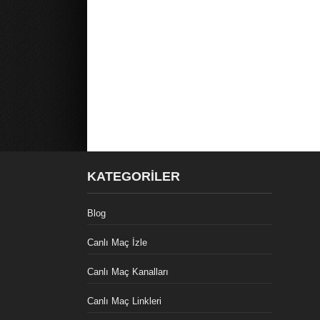
KATEGORILER
Blog
Canlı Maç İzle
Canlı Maç Kanalları
Canlı Maç Linkleri