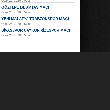
Ocak 25, 2020 9:01 am
GÖZTEPE BEŞIKTAŞ MAÇI
Ocak 25, 2020 8:59 am
YENI MALATYA TRABZONSPOR MAÇI
Ocak 25, 2020 8:57 am
SIVASSPOR ÇAYKUR RIZESPOR MAÇI
Ocak 25, 2020 8:55 am