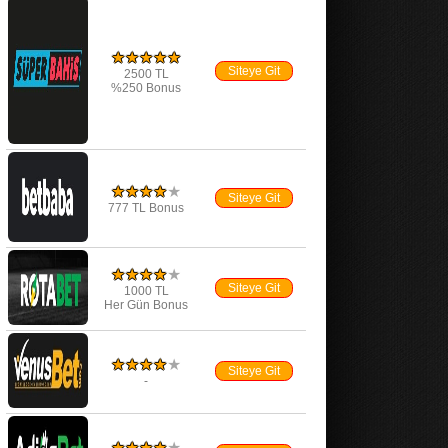
★★★★★
Siteye Git
2500 TL
%250 Bonus
★★★★
★
Siteye Git
777 TL Bonus
★★★★
★
Siteye Git
1000 TL
Her Gün Bonus
★★★★
★
Siteye Git
-
★★★★
★