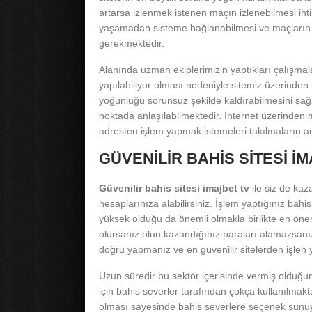
artarsa izlenmek istenen maçın izlenebilmesi ih
yaşamadan sisteme bağlanabilmesi ve maçların izl
gerekmektedir.
Alanında uzman ekiplerimizin yaptıkları çalışmala
yapılabiliyor olması nedeniyle sitemiz üzerinden 
yoğunluğu sorunsuz şekilde kaldırabilmesini sağl
noktada anlaşılabilmektedir. İnternet üzerinden m
adresten işlem yapmak istemeleri takılmaların a
GÜVENILIR BAHIS SITESI İ
Güvenilir bahis sitesi imajbet
tv
ile siz de kaza
hesaplarınıza alabilirsiniz. İşlem yaptığınız bahi
yüksek olduğu da önemli olmakla birlikte en öne
olursanız olun kazandığınız paraları alamazsanı
doğru yapmanız ve en güvenilir sitelerden işlen
Uzun süredir bu sektör içerisinde vermiş olduğumuz
için bahis severler tarafından çokça kullanılmak
olması sayesinde bahis severlere seçenek sunuyo