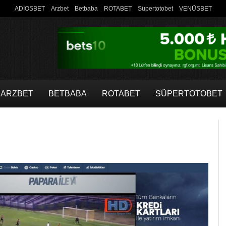
ADİOSBET
Arzbet
Betbaba
ROTABET
Süpertotobet
VENÜSBET
ARZBET
BETBABA
ROTABET
SÜPERTOTOBET