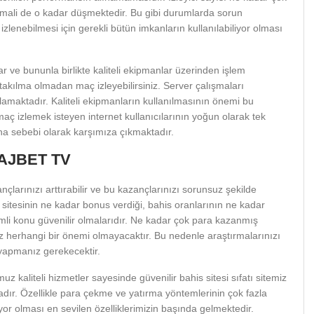
timali de o kadar düşmektedir. Bu gibi durumlarda sorun
enebilmesi için gerekli bütün imkanların kullanılabiliyor olması
r ve bununla birlikte kaliteli ekipmanlar üzerinden işlem
takılma olmadan maç izleyebilirsiniz. Server çalışmaları
amaktadır. Kaliteli ekipmanların kullanılmasının önemi bu
aç izlemek isteyen internet kullanıcılarının yoğun olarak tek
na sebebi olarak karşımıza çıkmaktadır.
MAJBET TV
nçlarınızı arttırabilir ve bu kazançlarınızı sorunsuz şekilde
s sitesinin ne kadar bonus verdiği, bahis oranlarının ne kadar
mli konu güvenilir olmalarıdır. Ne kadar çok para kazanmış
z herhangi bir önemi olmayacaktır. Bu nedenle araştırmalarınızı
 yapmanız gerekecektir.
 kaliteli hizmetler sayesinde güvenilir bahis sitesi sıfatı sitemiz
tadır. Özellikle para çekme ve yatırma yöntemlerinin çok fazla
r olması en sevilen özelliklerimizin başında gelmektedir.