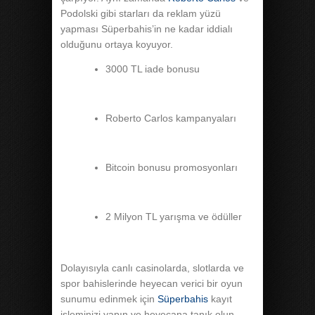
Podolski gibi starları da reklam yüzü
yapması Süperbahis’in ne kadar iddialı
olduğunu ortaya koyuyor.
3000 TL iade bonusu
Roberto Carlos kampanyaları
Bitcoin bonusu promosyonları
2 Milyon TL yarışma ve ödüller
Dolayısıyla canlı casinolarda, slotlarda ve
spor bahislerinde heyecan verici bir oyun
sunumu edinmek için
Süperbahis
kayıt
işleminizi yapın ve heyecana tanık olun.