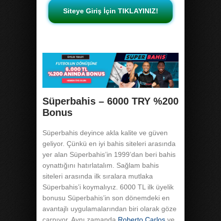
Siteye Giriş İçin TIKLAYINIZ!
Süperbahis – 6000 TRY %200
Bonus
Süperbahis deyince akla kalite ve güven
geliyor. Çünkü en iyi bahis siteleri arasında
yer alan Süperbahis’in 1999’dan beri bahis
oynattığını hatırlatalım. Sağlam bahis
siteleri arasında ilk sıralara mutlaka
Süperbahis’i koymalıyız. 6000 TL ilk üyelik
bonusu Süperbahis’in son dönemdeki en
avantajlı uygulamalarından biri olarak göze
çarpıyor. Aynı zamanda
Roberto Carlos
ve