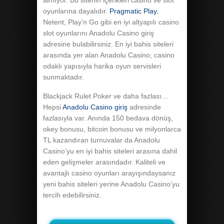
oyunlarına dayalıdır.
Pragmatic Play
,
Netent, Play’n Go gibi en iyi altyapılı casino
slot oyunlarını Anadolu Casino giriş
adresine bulabilirsiniz. En iyi bahis siteleri
arasında yer alan Anadolu Casino, casino
odaklı yapısıyla harika oyun servisleri
sunmaktadır.
Blackjack Rulet Poker ve daha fazlası…
Hepsi
Anadolu Casino giriş
adresinde
fazlasıyla var. Anında 150 bedava dönüş,
okey bonusu, bitcoin bonusu ve milyonlarca
TL kazandıran turnuvalar da Anadolu
Casino’yu en iyi bahis siteleri arasına dahil
eden gelişmeler arasındadır. Kaliteli ve
avantajlı casino oyunları arayışındaysanız
yeni bahis siteleri yerine Anadolu Casino’yu
tercih edebilirsiniz.