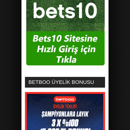
BETBOO ÜYELİK BONUSU