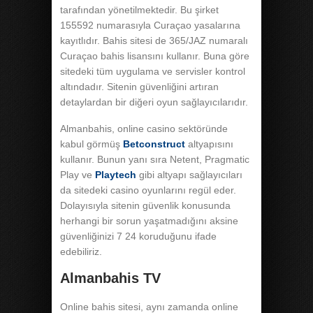
tarafından yönetilmektedir. Bu şirket
155592 numarasıyla Curaçao yasalarına
kayıtlıdır. Bahis sitesi de 365/JAZ numaralı
Curaçao bahis lisansını kullanır. Buna göre
sitedeki tüm uygulama ve servisler kontrol
altındadır. Sitenin güvenliğini artıran
detaylardan bir diğeri oyun sağlayıcılarıdır.
Almanbahis, online casino sektöründe
kabul görmüş
Betconstruct
altyapısını
kullanır. Bunun yanı sıra Netent, Pragmatic
Play ve
Playtech
gibi altyapı sağlayıcıları
da sitedeki casino oyunlarını regül eder.
Dolayısıyla sitenin güvenlik konusunda
herhangi bir sorun yaşatmadığını aksine
güvenliğinizi 7 24 koruduğunu ifade
edebiliriz.
Almanbahis TV
Online bahis sitesi, aynı zamanda online