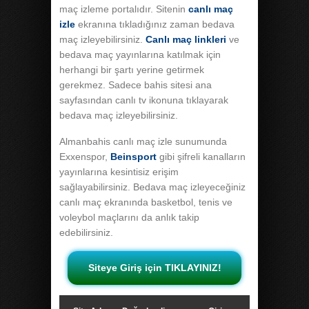
maç izleme portalıdır. Sitenin
canlı maç
izle
ekranına tıkladığınız zaman bedava
maç izleyebilirsiniz.
Canlı maç linkleri
ve
bedava maç yayınlarına katılmak için
herhangi bir şartı yerine getirmek
gerekmez. Sadece bahis sitesi ana
sayfasından canlı tv ikonuna tıklayarak
bedava maç izleyebilirsiniz.
Almanbahis canlı maç izle sunumunda
Exxenspor,
Beinsport
gibi şifreli kanalların
yayınlarına kesintisiz erişim
sağlayabilirsiniz. Bedava maç izleyeceğiniz
canlı maç ekranında basketbol, tenis ve
voleybol maçlarını da anlık takip
edebilirsiniz.
Siteye Giriş için TIKLAYINIZ!