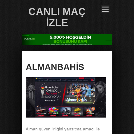
CANLI MAÇ
İZLE
ALMANBAHIS
Alman güvenilirliğini yansıtma amacı ile