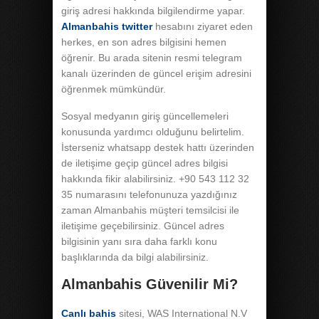
giriş adresi hakkında bilgilendirme yapar.
Almanbahis twitter
hesabını ziyaret eden
herkes, en son adres bilgisini hemen
öğrenir. Bu arada sitenin resmi telegram
kanalı üzerinden de güncel erişim adresini
öğrenmek mümkündür.
Sosyal medyanın giriş güncellemeleri
konusunda yardımcı olduğunu belirtelim.
İsterseniz whatsapp destek hattı üzerinden
de iletişime geçip güncel adres bilgisi
hakkında fikir alabilirsiniz. +90 543 112 32
35 numarasını telefonunuza yazdığınız
zaman Almanbahis müşteri temsilcisi ile
iletişime geçebilirsiniz. Güncel adres
bilgisinin yanı sıra daha farklı konu
başlıklarında da bilgi alabilirsiniz.
Almanbahis Güvenilir Mi?
Canlı bahis
sitesi, WAS International N.V